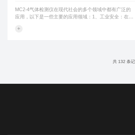
MC2-4气体检测仪在现代社会的多个领域中都有广泛的
应用，以下是一些主要的应用领域：1、工业安全：在化
工厂、石油炼制厂、矿山等工业环境中，气体检测仪用
+
于监测有毒有害、易燃易爆气体的浓度，如硫化氢、一
氧化碳、甲烷等，以确保工作人员的安全和生产环境的
稳定。2、环境保护：气体检测仪在环境监测中扮演着重
要角色，用于检测空气中的污染物，如二氧化硫、氮氧
化物、挥发性有机化合物（VOCs）等，帮助环保部门评
共 132 条
估空气质量并制定相应的减排措施。3、医疗健康：在医
疗领域，气体检测仪用于手术室、重症...