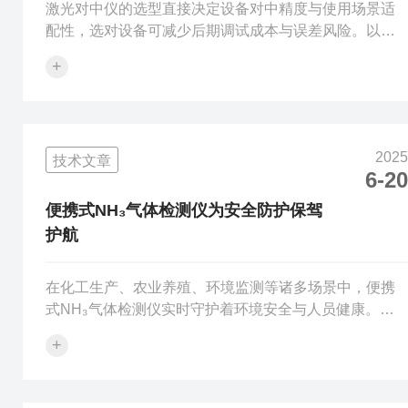
激光对中仪的选型直接决定设备对中精度与使用场景适
配性，选对设备可减少后期调试成本与误差风险。以下3
个核心要点需重点考量。一、精准匹配测量范围测量范
+
围需与待对中设备的规格完全契合，避免“大材小
用”或“量程不足”。若用于中小型电机(轴径50-150mm)，
选择测量距离0.1-5m、轴径适配50-300mm的基础款即
可。若用于大型风机、压缩机(轴径300mm，两轴间距
2025
技术文章
5m)，需选测量距离≥10m、支持大轴径的工业级机型，
6-20
确保数据覆盖完整。二、优先锁定精度指标精度是对中
仪的核心性能，...
便携式NH₃气体检测仪为安全防护保驾
护航
在化工生产、农业养殖、环境监测等诸多场景中，便携
式NH₃气体检测仪实时守护着环境安全与人员健康。掌
握其正确使用方法，方能充分发挥这一小巧设备的*功
+
能。使用前，细致的准备工作是基础。首先检查检测仪
外观，确保无破损、屏幕完好、按键灵敏，电池电量充
足，若电量不足需及时充电或更换电池，以免影响检测