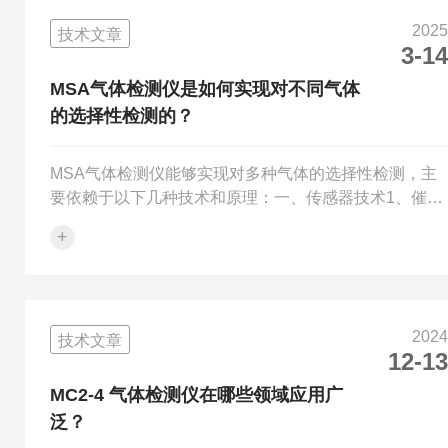
进程。同时，查看传感器部位，保证其洁净无堵塞，因
2025
技术文章
灰尘、油污等覆盖可能阻碍NH₃分子与传感器接触，导
3-14
致检测失准。开机后，进入关键校准环节。在洁净、无
NH₃干扰的空气中，开启检测仪，依照说明书操...
MSA气体检测仪是如何实现对不同气体
的选择性检测的？
MSA气体检测仪能够实现对多种气体的选择性检测，主
要依赖于以下几种技术和原理：一、传感器技术1、催化
燃烧传感器（针对可燃气体）原理：这种传感器主要用
+
于检测可燃气体，如甲烷、丁烷等。它含有一个催化元
件，通常是由铂丝线圈缠绕在氧化铝或陶瓷载体上，外
面涂有一层催化剂。当可燃气体接触到这个催化元件
时，会在其表面发生无焰燃烧，产生热量，导致铂丝线
2024
技术文章
圈的温度升高。温度的变化会引起铂丝电阻的改变，通
12-13
过测量电阻的变化就可以检测到可燃气体的浓度。选择
性实现：对于不同种类的可燃气体，催化燃烧传感器...
MC2-4 气体检测仪在哪些领域应用广
泛？