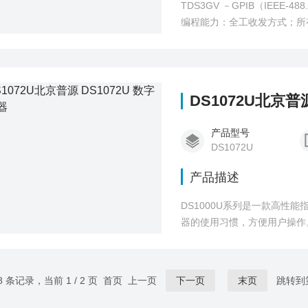
TDS3GV －GPIB（IEEE-488.2）、VGA 和 RS-
编程能力：全工收发方式；所有
的输出口，DB-15插口，31.6
式；
DS1072U北京普
产品型号
DS1072U
产品描述
DS1000U系列是一款高性
器的使用习惯，方便用户操作。广泛应用
时采样率，10GSa/s等效采样
宽、视频、斜率、交替触发 
8 条记录，当前 1 / 2 页 首页 上一页
下一页
末页
跳转到