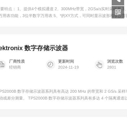
主要特点： 1、提供4个模拟通道 2、300MHz带宽，2GSa/s实时采样率 
万用表功能，3位半数字万用表 5、*的XY方式，可同时显示波形和李沙育图
、双时基功能，的波形细节观察和分析能力 8、支持即插即用USB存储设备
行系统软件升级 10、边沿
Tektronix 数字存储示波器
厂商性质
更新时间
浏览次数
经销商
2024-11-19
2801
TPS2000B 数字存储示波器系列具有高达 200 MHz 的带宽和 2 GS/s 采
或差分测量。 TPS2000B 数字存储示波器系列具有多达 4 个隔离通道
准确地应对电子和电源系统领域面对的挑战，所有设计都保证您的安全。