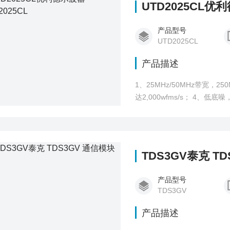
UTD2025CL优
产品型号
UTD2025CL
产品描述
1、25MHz/50MHz带宽，250MS/s\\500MS/s实
达2,000wfms/s； 4、低底噪，宽范围垂直档位1mV/div~20V/div； 5、自动测量28种波形参数 6、7英寸TFT
LCD，WVGA（400×240）
TDS3GV泰克 T
产品型号
TDS3GV
产品描述