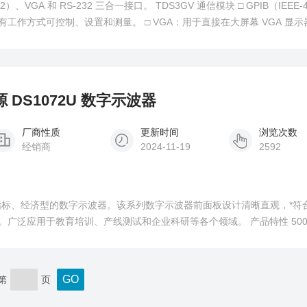
232 三合一接口。 TDS3GV 通信模块 □ GPIB（IEEE-488.2）可
工作方式可控制、设置和测量。 □ VGA：用于直接在大屏幕 VGA 显
 kHz同步速率，符合EIA RS-343A标准。 □ RS-232-C接口可编程能力
源 DS1072U 数字示波器
厂商性质
更新时间
浏览次数
经销商
2024-11-19
2592
能指标、经济型的数字示波器。该系列数字示波器前面板设计清晰直观，*符
于教育培训、产线测试和企业科研等各个领域。 产品特性 500MSa/s实
率 5.6英寸64k色TFT LCD，波形显示更加清晰 具有丰富的触发功能：
*的可调触发灵敏度，适合不同场合的
第
页