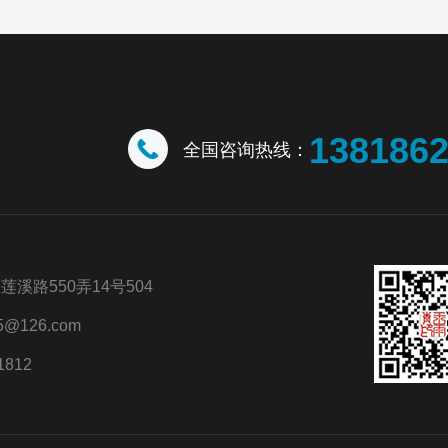
138186
全国咨询热线：
溪路550弄14号504
@126.com
1812