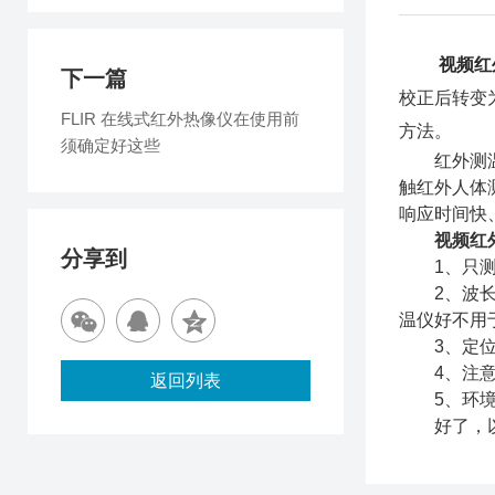
视频红
下一篇
校正后转变
FLIR 在线式红外热像仪在使用前
方法。
须确定好这些
红外测温技
触红外人体
响应时间快
视频红
分享到
1、只测量
2、波长在
温仪好不用
3、定位热
4、注意环
返回列表
5、环境温
好了，以