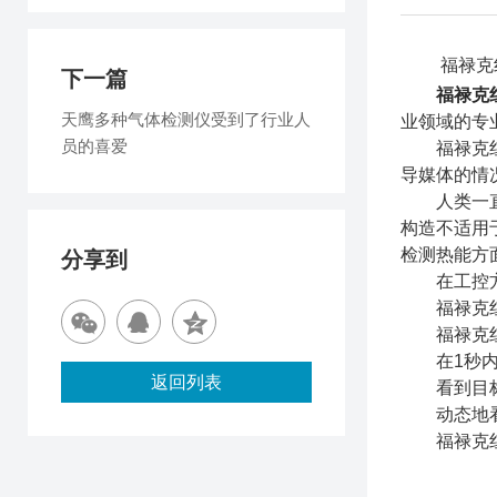
福禄克红
下一篇
福禄克
天鹰多种气体检测仪受到了行业人
业领域的专
员的喜爱
福禄克红外
导媒体的情
人类一直都能
构造不适用
检测热能方
分享到
在工控方
福禄克红外
福禄克红外
在1秒内
返回列表
看到目标
动态地看
福禄克红