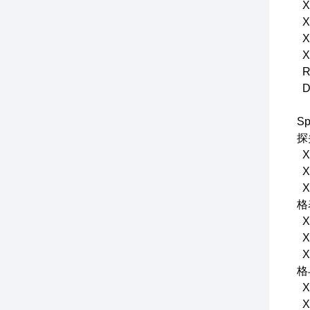
X
X
X
X
R
D
S
探
X
X
X
格
X
X
X
格
X
X