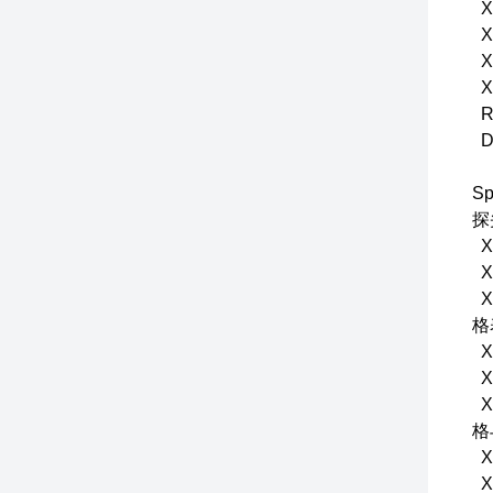
X
X
X
X
R
D
S
探
X
X
X
格
X
X
X
格
X
X