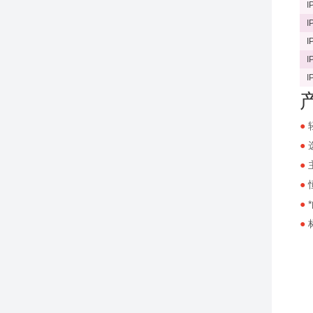
I
I
I
I
I
●
●
选
●
●
●
●