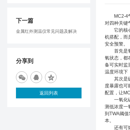
MC2-4
下一篇
对四种关键
它的核心定
金属红外测温仪常见问题及解决
机搭配，而
安全预警。
首先是氧气
氧状态，都
分享到
备可实时监
温度环境下
其次是硫化
度暴露也可
配置，让M
返回列表
一氧化碳（
测低浓度一
到TWA阈
本。
还有可燃气