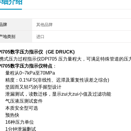
详细介绍
品牌
其他品牌
产地类别
进口
PI705数字压力指示仪（GE DRUCK)
携式压力过程指示仪DPI705 压力量程大，可满足特殊管道
PI705数字压力指示仪
特点
：
. 量程从0~7kPa至70MPa
. 精度：0.1%FS(非线性、迟滞及重复性误差之综合)
. 坚固而又轻巧的手握型设计
. 泄漏测试，读数迁移，显示zui大zui小值及过滤功能
. 气压液压测试套件
. 本质安全型可选
. 预热快
. 16种压力单位
. 1分钟泄漏删试