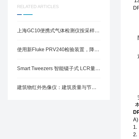
13
RELATED ARTICLES
D
上海GC10便携式气体检测仪按采样原理可这样分类
使用新Fluke PRV240检验装置，降低电击和电弧风险
Smart Tweezers 智能镊子式 LCR量表 ST5S产品介绍
建筑物红外热像仪：建筑质量与节能的守护者
D
A
1
2