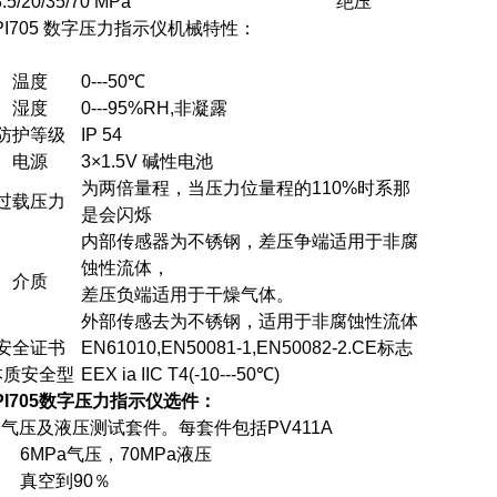
.5/20/35/70 MPa
绝压
PI705 数字压力指示仪机械特性：
温度
0---50℃
湿度
0---95%RH,非凝露
防护等级
IP 54
电源
3×1.5V 碱性电池
为两倍量程，当压力位量程的110%时系那
过载压力
是会闪烁
内部传感器为不锈钢，差压争端适用于非腐
蚀性流体，
介质
差压负端适用于干燥气体。
外部传感去为不锈钢，适用于非腐蚀性流体
安全证书
EN61010,EN50081-1,EN50082-2.CE标志
本质安全型
EEX ia IIC T4(-10---50℃)
PI705数字压力指示仪
选件：
) 气压及液压测试套件。每套件包括PV411A
. 6MPa气压，70MPa液压
. 真空到90％