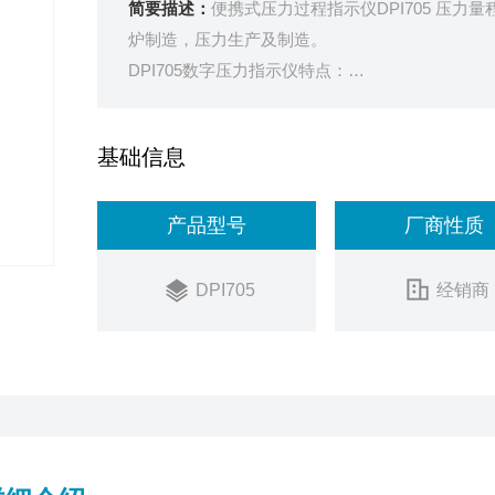
简要描述：
便携式压力过程指示仪DPI705 压
炉制造，压力生产及制造。
DPI705数字压力指示仪特点：
1. 量程从0~7kPa至70MPa
2. 精度：0.1%FS（非线性、迟滞及重复性误差之
基础信息
3. 坚固而又轻巧的手握型设计
4. 泄漏测试，读数迁移，显示Z大Z小值及过滤功
产品型号
厂商性质
DPI705
经销商