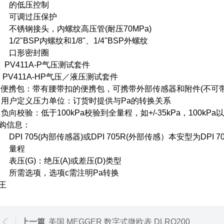
. 的低压控制
. 可调过压保护
. 不锈钢接头，内螺纹高压管(耐压70MPa)
. 1/2"BSP内螺纹和1/8"、1/4"BSP外螺纹
. 口形密封圈
1 PV411A-P气压测试套件
2 PV411A-HP气压／液压测试套件
) 便携包：带有腰带扣的便携包，可携带外部传感器和附件(不可
) 用户定义压力单位：订货时提供与Pa的转换关系
) 负向校验：低于100kPa校验到全量程，如+/-35kPa，100k
购信息：
. DPI 705(内部传感器)或DPI 705R(外部传感）本安型为DPI 7
. 量程
. 表压(G)：绝压(A)或差压(D)类型
. 所需选项，选项c需注明Pa转换
王
上一篇
美国 MEGGER 数字式微欧表 DLRO200