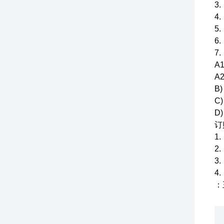
3
4
5
6
7
A
A
B
C
D
订
1
2
3
4
：