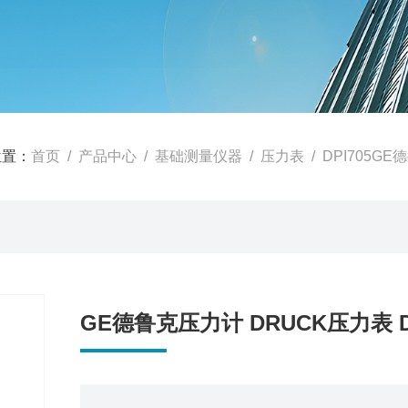
位置：
首页
/
产品中心
/
基础测量仪器
/
压力表
/ DPI705G
GE德鲁克压力计 DRUCK压力表 D