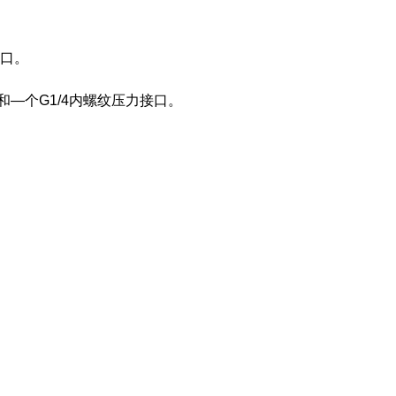
接口。
和—个G1/4内螺纹压力接口。