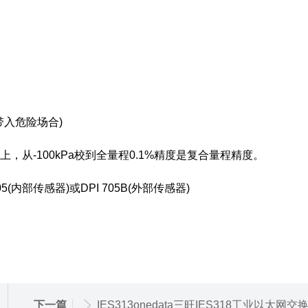
带入危险场合)
Pa以上，从-100kPa校到全量程0.1%精度是复合量程精度。
05(内部传感器)或DPI 705B(外部传感器)
下一篇
IES313onedata三旺IES318工业以太网交