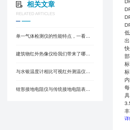
D
相关文章
D
RELATED ARTICLES
D
D
低
单一气体检测仪的性能特点，一看便知
出
快
建筑物红外热像仪给我们带来了哪些帮助？
部
标
与水银温度计相比可视红外测温仪非常安全和卫生
标
内
每
钳形接地电阻仪与传统接地电阻表的区别
具
3
丰
详