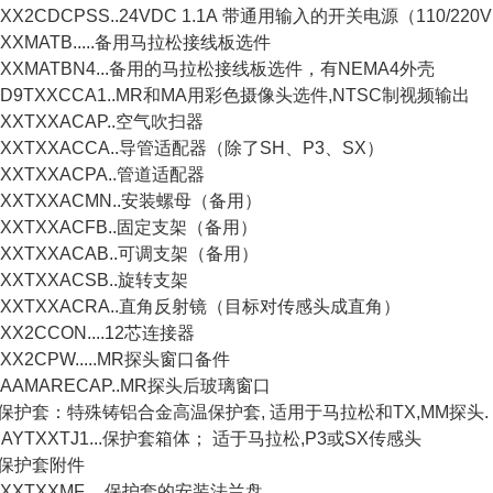
XX2CDCPSS..24VDC 1.1A
带通用输入的开关电源（
110/220V
XMATB.....
备用马拉松接线板选件
XXMATBN4...
备用的马拉松接线板选件，有
NEMA4
外壳
D9TXXCCA1..MR
和
MA
用彩色摄像头选件
,NTSC
制视频输出
XXTXXACAP..
空气吹扫器
XXTXXACCA..
导管适配器（除了
SH
、
P3
、
SX
）
XXTXXACPA..
管道适配器
XXTXXACMN..
安装螺母（备用）
XXTXXACFB..
固定支架（备用）
XXTXXACAB..
可调支架（备用）
XXTXXACSB..
旋转支架
XXTXXACRA..
直角反射镜（目标对传感头成直角）
X2CCON....12
芯连接器
X2CPW.....MR
探头窗口备件
AAMARECAP..MR
探头后玻璃窗口
保护套：特殊铸铝合金高温保护套
,
适用于马拉松和
TX,MM
探头
.
YTXXTJ1...
保护套箱体； 适于马拉松
,P3
或
SX
传感头
保护套附件
XTXXMF.....
保护套的安装法兰盘