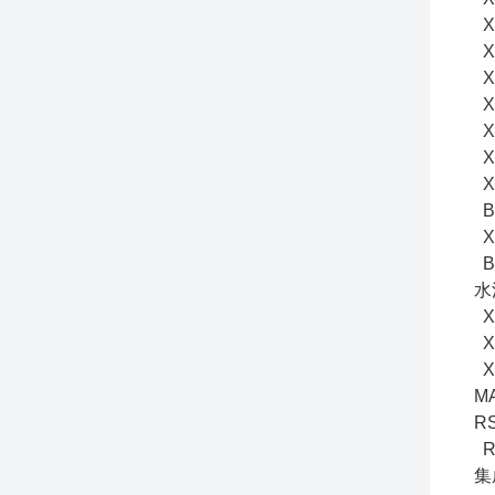
XX
XX
XX
XX
XX
XX
XX
BE
XX
B
水
XX
XX
X
M
RS
RA
集