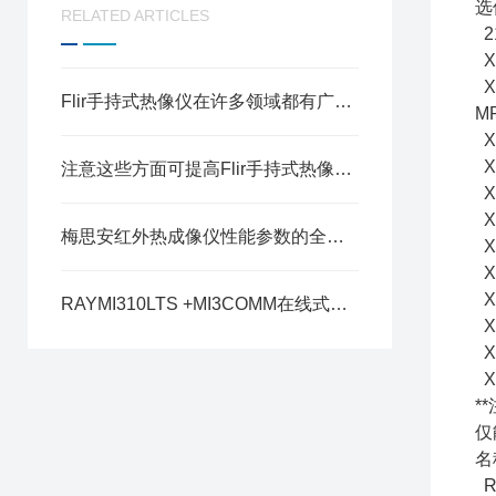
选
RELATED ARTICLES
21
X
X
Flir手持式热像仪在许多领域都有广泛的应用
M
XX
XX
注意这些方面可提高Flir手持式热像仪的测量精度
XX
XX
梅思安红外热成像仪性能参数的全面解析
XX
XX
XX
RAYMI310LTS +MI3COMM在线式红外测温仪
X
X
X
**
仅
名
RA