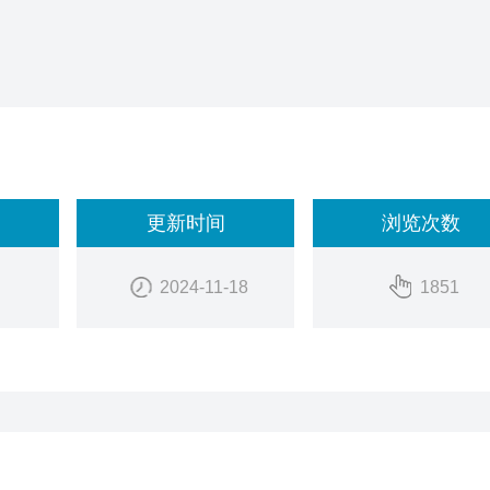
小的或移动的目标，或是由于灰尘、烟雾及大气中其他微粒遮挡的目标
色红外测温仪难以精确测量目标温度的情况，
更新时间
浏览次数
套中（附件可选），Z高可耐环温高达315°C (600°F)，适用于热
2024-11-18
1851