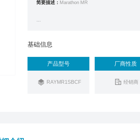
简要描述：
Marathon MR
基础信息
雷泰 MR1S 双色集成式红外测温仪能精确测量
测量，特别适用于现场环境比较恶劣，使用传统单
产品型号
厂商性质
雷泰 MR1S 双色集成式红外测温仪可安装在热保护
理、钢铁制造等高温环境的使用。支持Z高多
RAYMR1SBCF
经销商