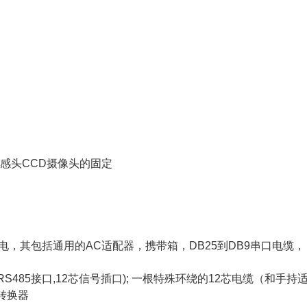
感头
CCD
摄像头的固定
充电，其包括通用的
AC
适配器，携带箱，
DB25
到
DB9
串口电缆，
RS485
接口
,12
芯信号插口
);
一根特殊环绕的
12
芯电缆（和手持
转换器