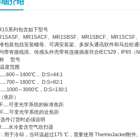
详细介绍
R1S系列包含如下型号
R1SASF
、
MR1SACF
、
MR1SBSF
、
MR1SBCF
、
MR1SCSF
准包装包括安装螺母、可调安装架、多探头通讯软件和马拉松通
均带有接线排。传感头外壳带有连接插座符合
IEC529
，
IP65
（
N
称
型号
温度范围
....600
～
1400
℃，
D:S=44:1
....700
～
1800
℃，
D:S=82:1
....1000
～
3000
℃，
D:S=130:1
 （焦距）
.....
可变光学系统的标准焦距
.....
可变光学系统的近焦距
: 选件订货时必须说明
.....
水冷套含空气吹扫器
：用于冷却，当环温超过
175
℃，需要使用
ThermoJacket
附件