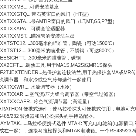
XTXXMB.....
可调安装基座
XTXXGTQ....
带石英窗口的风门（
HT
型）
XTXXGTA....
带
AMTIR
窗口的风门（
LT,MT,G5,P7
型）
XTXXAPA....
可调套管适配器
XTXXMST....
瞄准管的安装法兰盘
XTSTC12....300
毫米的瞄准管，陶瓷（可达
1500
℃）
XTST12.....300
毫米的瞄准管，不锈钢（可达
800
℃）
ESIGHTT....300
毫米的瞄准管，碳钢
X2CFT......
调焦工具
,
用于
MA1S,MA2S
或
MR1S
探头
F2TJEXTENDER...
热保护套连接法兰
,
用于热保护套
MA
或
MR
传
流调节器：和水冷或空气冷却选件一起使用
XTXXWR.....
水流调节器（水冷）
XTXXAR.....
空气流
/
压力组合调节器（带空气过滤器）
XXTXXCAFR...
冷空气流调节器（高流量）
ARATHON 便携式选件：使马拉松探头可便携式使用，电池可
485/232
转换器和马拉松探头的手持适配器。
YMTAK......
马拉松便携式选件
MTAK:
可充电电池箱
(
电源插口
,
成在一起），连接马拉松探头和
MTAK
电池箱。一个
RS485/232