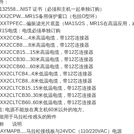
件：
32558....NIST
证书（必须和主机一起单独订购）
XX2CPW....MR1S
备用保护窗口（包括
O
型环）
XXTPFEC...
偏振滤光片底盖（
MA1S/2S
，
MR1S
在高温应用，
R1S电缆：电缆必须单独订购
X2CCB4.....4
米高温电缆，带
12
芯连接器
X2CCB8.....8
米高温电缆，带
12
芯连接器
X2CCB15....15
米高温电缆，带
12
芯连接器
X2CCB30....30
米高温电缆，带
12
芯连接器
X2CCB60....60
米高温电缆，带
12
芯连接器
X2CLTCB4...4
米低温电缆，带
12
芯连接器
X2CLTCB8...8
米低温电缆，带
12
芯连接器
XX2CLTCB15..15
米低温电缆，带
12
芯连接器
XX2CLTCB30..30
米低温电缆，带
12
芯连接器
XX2CLTCB60..60
米低温电缆，带
12
芯连接器
注
:
电源不能放在离主机
60
米以外的地方。
能用于马拉松传感头的附件
称
说明
YMAPB.....
马拉松接线板与
24VDC
（
110/220VAC
）电源