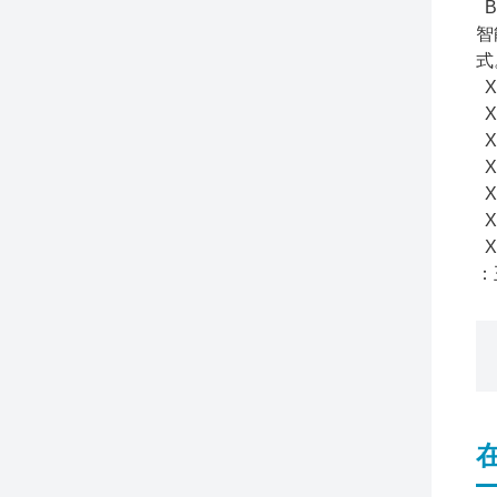
B
智
式
XX
X
X
XX
XX
XX
XX
：