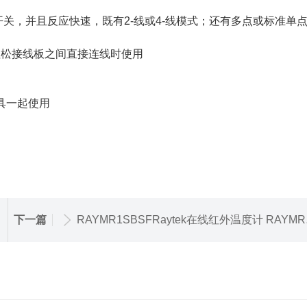
开关，并且反应快速，既有
2-
线或
4-
线模式；还有多点或标准单
拉松接线板之间直接连线时使用
具一起使用
下一篇
RAYMR1SBSFRaytek在线红外温度计 RAYMR1SBSF