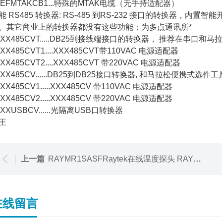
EFMTAKCB1...
特殊的
MTAK
电缆（无手持适配器）
能
RS485
转换器
: RS-485
到
RS-232
接口的转换器，内置智能
。其它商业上的转换器都没有这些功能；为多点通讯所*
X485CVT.....DB25
到接线端接口的转换器， 推荐在串口和马
XX485CVT1....XXX485CVT
带
110VAC
电源适配器
XX485CVT2....XXX485CVT
带
220VAC
电源适配器
X485CV......DB25
到
DB25
接口转换器
,
和马拉松便携式选件工
X485CV1.....XXX485CV
带
110VAC
电源适配器
X485CV2.....XXX485CV
带
220VAC
电源适配器
XUSBCV......
光隔离
USB
口转换器
王
上一篇
RAYMR1SASFRaytek在线温度探头 RAYMR1SASF
在线留言