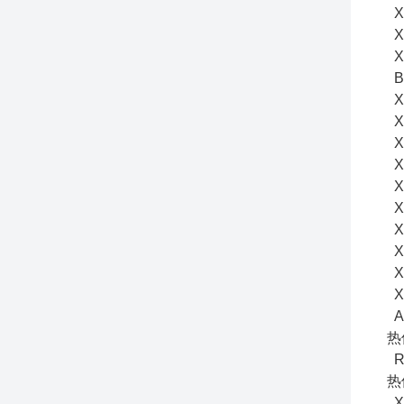
X
XX
X
B
X
X
X
X
X
X
X
X
XX
XX
A
热
RA
热
XX