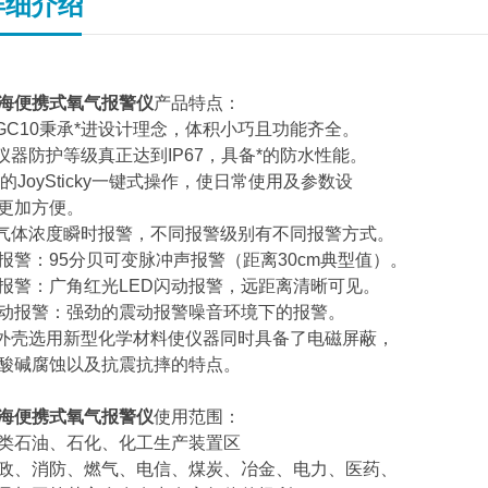
详细介绍
海便携式氧气报警仪
产品特点：
.GC10秉承*进设计理念，体积小巧且功能齐全。
.仪器防护等级真正达到IP67，具备*的防水性能。
.*的JoySticky一键式操作，使日常使用及参数设
更加方便。
.气体浓度瞬时报警，不同报警级别有不同报警方式。
报警：95分贝可变脉冲声报警（距离30cm典型值）。
报警：广角红光LED闪动报警，远距离清晰可见。
动报警：强劲的震动报警噪音环境下的报警。
.外壳选用新型化学材料使仪器同时具备了电磁屏蔽，
酸碱腐蚀以及抗震抗摔的特点。
海便携式氧气报警仪
使用范围：
各类石油、石化、化工生产装置区
政、消防、燃气、电信、煤炭、冶金、电力、医药、