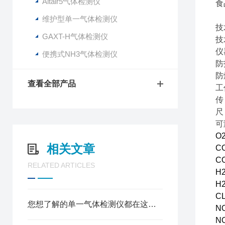
Altair5气体检测仪
食
维护型单一气体检测仪
技
GAXT-H气体检测仪
技
仪
便携式NH3气体检测仪
防
防
查看全部产品
工
传
尺
可
O
相关文章
C
C
RELATED ARTICLES
H
H
C
您想了解的单一气体检测仪都在这里了
N
N