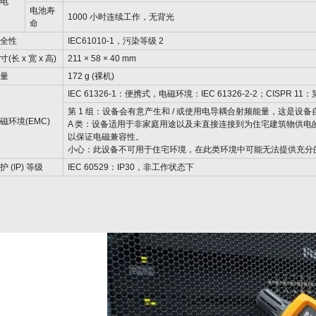
供电
电池寿
1000 小时连续工作，无背光
命
安全性
IEC61010-1，污染等级 2
寸(长 x 宽 x 高)
211 × 58 × 40 mm
重量
172 g (裸机)
IEC 61326-1：便携式，电磁环境：IEC 61326-2-2；CISPR 11：
第 1 组：设备会有意产生和 / 或使用电导耦合射频能量，这是设
磁环境(EMC)
A 类：设备适用于非家庭用途以及未直接连接到为住宅建筑物供
以保证电磁兼容性。
小心：此设备不可用于住宅环境，在此类环境中可能无法提供充分
护 (IP) 等级
IEC 60529：IP30，非工作状态下