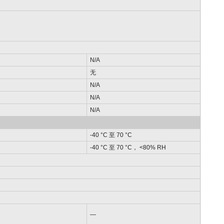
N/A
无
N/A
N/A
N/A
-40 °C 至 70 °C
-40 °C 至 70 °C， <80% RH
—