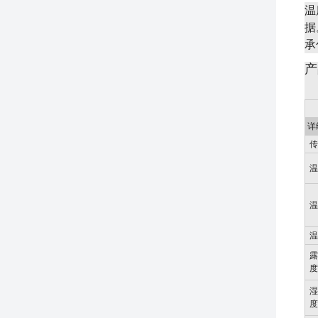
温
据
承
产
详