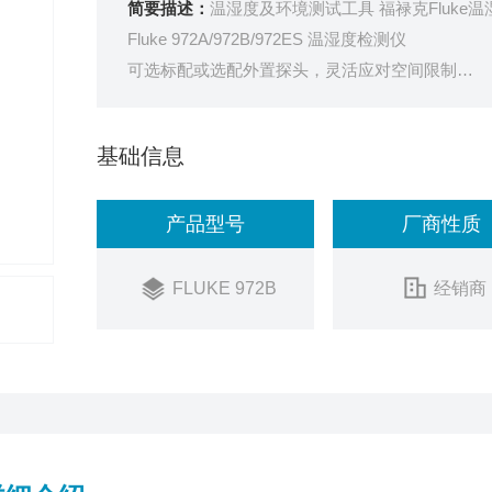
简要描述：
温湿度及环境测试工具 福禄克Fluke
Fluke 972A/972B/972ES 温湿度检测仪
可选标配或选配外置探头，灵活应对空间限制
精度±0.5℃, ±3%RH, 应对工业级测试需求
99组存储数据，便捷回看（仅限Fluke 972B）
基础信息
自动记录模式，实现最高8小时的自动温湿度监测（仅限F
握感舒适，符合人体工程学设计
产品型号
厂商性质
加强的传感器保护罩，确保无忧操作
FLUKE 972B
经销商