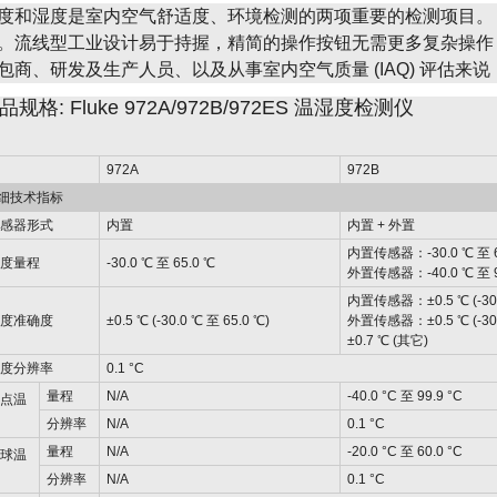
度和湿度是室内空气舒适度、环境检测的两项重要的检测项目。 Fl
。流线型工业设计易于持握，精简的操作按钮无需更多复杂操作，
包商、研发及生产人员、以及从事室内空气质量 (IAQ) 评估来说，F
品规格: Fluke 972A/972B/972ES 温湿度检测仪
972A
972B
细技术指标
传感器形式
内置
内置 + 外置
内置传感器：-30.0 ℃ 至 6
温度量程
-30.0 ℃ 至 65.0 ℃
外置传感器：-40.0 ℃ 至 9
内置传感器：±0.5 ℃ (-30.0
温度准确度
±0.5 ℃ (-30.0 ℃ 至 65.0 ℃)
外置传感器：±0.5 ℃ (-30.0
±0.7 ℃ (其它)
温度分辨率
0.1 °C
量程
N/A
-40.0 °C 至 99.9 °C
露点温
度
分辨率
N/A
0.1 °C
量程
N/A
-20.0 °C 至 60.0 °C
湿球温
度
分辨率
N/A
0.1 °C