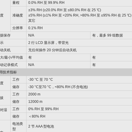
量程
0.0% RH 至 99.9% RH
±3% RH (≥20.0% RH 至 ≤80.0% RH 在 25 ℃)
湿度
准确度
±5% RH (≥1% RH 至 <20% RH, >80% RH 至 ≤95% RH 在 25 ℃)
其它
分辨率
0.1% RH
数据保存
N/A
有，最多 99 组数据
显示
2 行 LCD 显示屏，带背光
自动关机
无任何操作 20 分钟后自动关机
大/最小/平均值
有
有
自动记录模式
N/A
有
用技术指标
工作
-30 °C 至 70 °C
温度
储存
-30 °C至70 °C，<80% RH (不含电池)
工作
2000 m
海拔
储存
12000 m
工作
0% RH 至 99% RH
相对湿
度
储存
＜80% RH
电池类
2 节 AAA 型电池
型