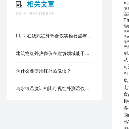
相关文章
Flu
所
RELATED ARTICLES
温
Th
能
所
FLIR 在线式红外热像仪实操要点与数据解读方法
Pr
激
产
耐
建筑物红外热像仪在建筑领域能干的事情还真不少
从
可
为什么要使用红外热像仪？
AT
集
电
与水银温度计相比可视红外测温仪非常安全和卫生
食
模
多
两
H
四线