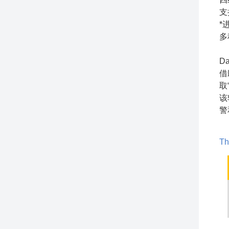
支
*
多
Da
借助
取
该
警
Th