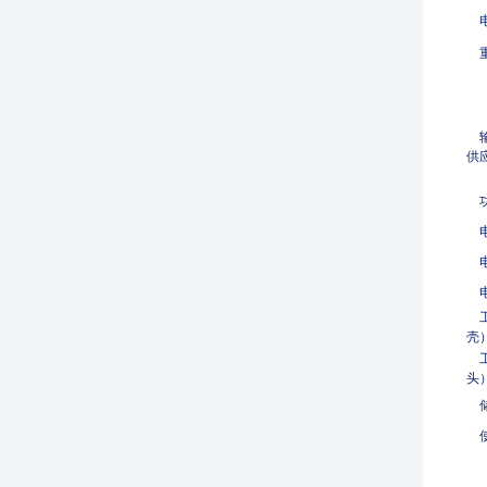
电
重
输
供
功
电
电
电
工
壳
工
头
储
使