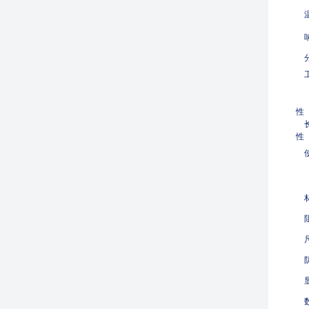
温
响
分
工
性
长
性
使
材
阻
尺
防
显
数