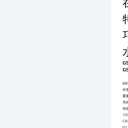
G
G
GS
外
重
壳
传
LE
CH
O2