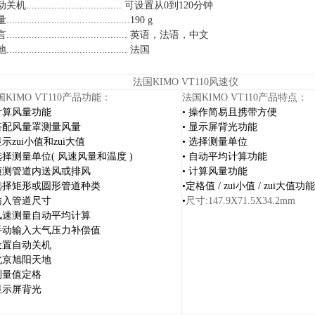
关机.................................. 可设置从0到120分钟
..........................................190 g
.......................................... 英语，法语
，中文
.......................................... 法国
法国KIMO VT110风速仪
国KIMO VT110产品功能：
法国KIMO VT110产品特点：
计算风量功能
•
操作简易且携带方便
搭配风量罩测量风量
•
显示屏背光功能
示zui小值和zui大值
•
选择测量单位
选择测量单位
(
风速风量和温度
)
•
自动平均计算功能
侦测管道内送风或排风
•
计算风量功能
选择矩形或圆形管道种类
•
定格值
/
zui小值
/
zui大值功能
输入管道尺寸
•
尺寸:147.9X71.5X34.2mm
风速测量自动平均计算
手动输入大气压力补偿值
设置自动关机
北京旭阳天地
测量值定格
显示屏背光