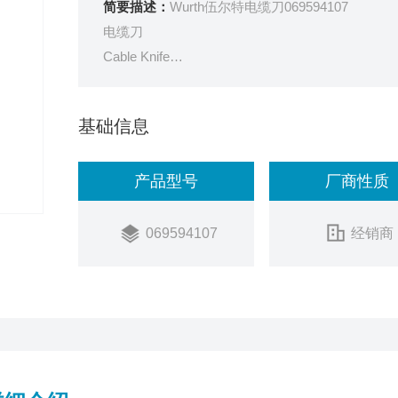
简要描述：
Wurth伍尔特电缆刀069594107
电缆刀
Cable Knife
.型号::,件。l）
.把手:黑色，抗压塑料。
基础信息
.刀片:可折叠，头部为倒圆三角形。
.类型:2件。2）
产品型号
厂商性质
.把手:2片木材
.刀片和铰刀均可折叠。
069594107
经销商