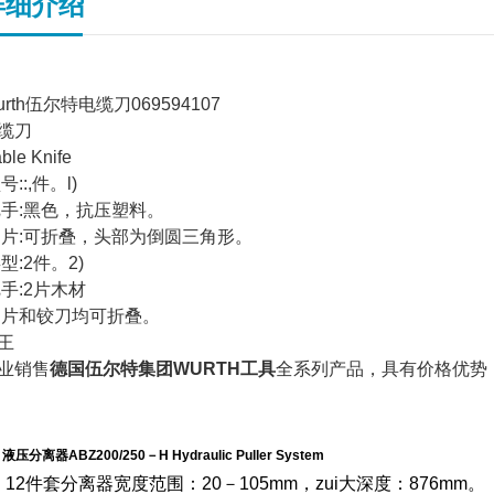
详细介绍
urth伍尔特电缆刀069594107
缆刀
ble Knife
号::,件。l)
把手:黑色，抗压塑料。
刀片:可折叠，头部为倒圆三角形。
类型:2件。2)
把手:2片木材
刀片和铰刀均可折叠。
王
业销售
德国伍尔特集团WURTH工具
全系列产品，具有价格优势
液压分离器ABZ200/250－H Hydraulic Puller System
12件套分离器宽度范围：20－105mm，zui大深度：876mm。