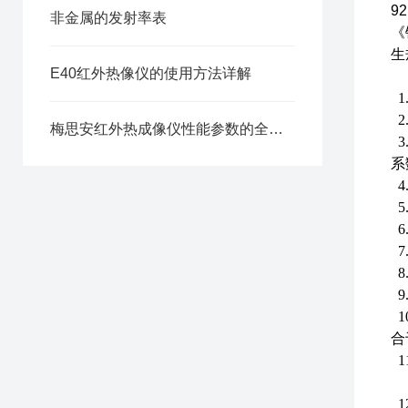
92
非金属的发射率表
《
生
E40红外热像仪的使用方法详解
1
2
梅思安红外热成像仪性能参数的全面解析
3
系
4
5
6
7
8
9
1
合
1
1