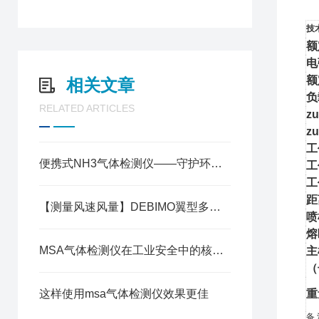
技
额
电
额
相关文章
负
RELATED ARTICLES
z
z
工
便携式NH3气体检测仪——守护环境安全的利器
工
工
距
【测量风速风量】DEBIMO翼型多点平均式风速风量测片的6大优势
喷
熔
MSA气体检测仪在工业安全中的核心应用场景
主
（
这样使用msa气体检测仪效果更佳
重
备