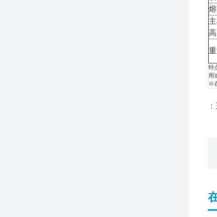
熔
主
高
重
特
用
※
：