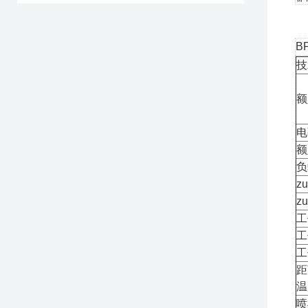
B
技
额
电
额
负
z
z
工
工
工
距
温
喷