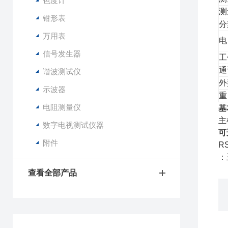
色度计
测
钳形表
分
万用表
电
信号发生器
工
通
谐波测试仪
外
示波器
重
电阻测量仪
基
主
数字电视测试仪器
可
附件
R
：
查看全部产品