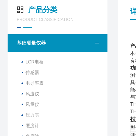
产品分类
PRODUCT CLASSIFICATION
基础测量仪器
产
本
有
LCR电桥
功
传感器
测
具
电导率表
能
风速仪
与
风量仪
T
T
压力表
技
硬度计
型
测