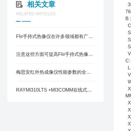
相关文章
3
7
RELATED ARTICLES
B
C
S
Flir手持式热像仪在许多领域都有广泛的应用
S
S
V
注意这些方面可提高Flir手持式热像仪的测量精度
C
L.
梅思安红外热成像仪性能参数的全面解析
V
W
X
RAYMI310LTS +MI3COMM在线式红外测温仪
MM
X
X
X
X
X