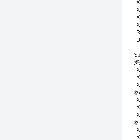
X
X
X
X
R
D
S
探
X
X
X
格
X
X
X
格
X
X