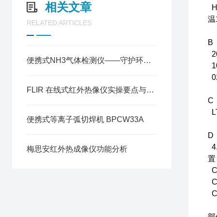
相关文章
H
温
RELATED ARTICLES
B
2
便携式NH3气体检测仪——守护环境安全的利器
1
0
FLIR 在线式红外热像仪实操要点与数据解读方法
C
L
便携式等离子弧切焊机 BPCW33A
D
4
梅思安红外热成像仪功能分析
置
C
C
C
部