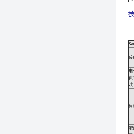
Se
传
电
供
功
模
配