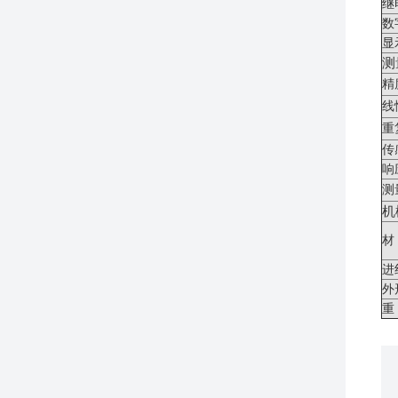
继
数
显
测
精
线
重
传
响
测
机
材
进
外
重