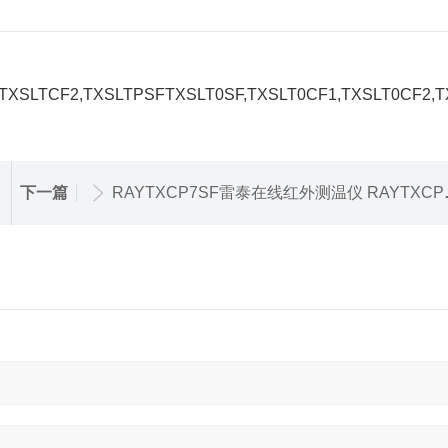
TCF2,TXSLTPSFTXSLT0SF,TXSLT0CF1,TXSLT0CF2,
下一篇
RAYTXCP7SF雷泰在线红外测温仪 RAYTXCP7SF