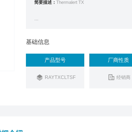
简要描述：
Thermalert TX
? 温度测量范围：-18oC 至 2000°C (0oF 至 3600°
基础信息
? 光学分辨率高达 60:1
? 单个网络中可点对点或多点安装多达15个传感器
产品型号
厂商性质
? 用于玻璃和塑料应用的特殊型号
RAYTXCLTSF
经销商
Thermalert TX红外线温度传感头现有两种配置可
1.TX基本型传感头单探头使用时提供优良性能.
2.TX智能型传感头,具有远程寻址功能