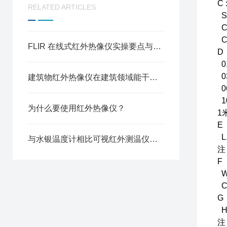
C
RELATED ARTICLES
S
C
C
FLIR 在线式红外热像仪实操要点与数据解读方法
D
0
0
建筑物红外热像仪在建筑领域能干的事情还真不少
0
1
为什么要使用红外热像仪？
1
E
L
与水银温度计相比可视红外测温仪非常安全和卫生
注
F
W
C
G
H
注