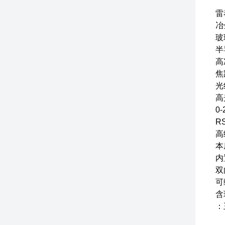
雷
冶
玻
半
高
焦
光
高
0
R
高
本
内
双
可
含
：