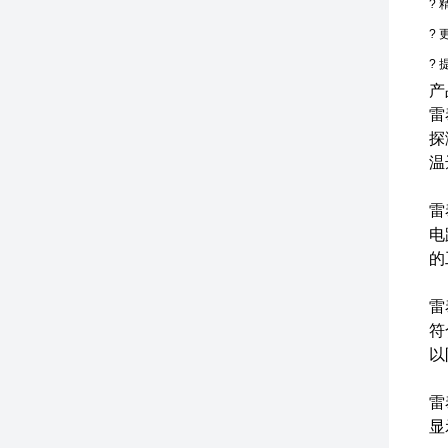
?
?
?
产
雷
探
温
雷
电
的
雷
符
以
雷
显