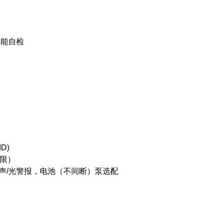
功能自检
ID)
超限）
声/光警报，电池（不间断）泵选配