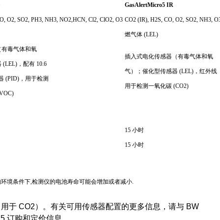
D
GasAlertMicro5 IR
O, O2, SO2, PH3, NH3, NO2,HCN, Cl2, ClO2, O3
CO2 (IR), H2S, CO, O2, SO2, NH3
燃气体 (LEL)
（有毒气体和氧
插入式电化传感器（有毒气体和氧
EL)，配有 10.6
气）；催化型传感器 (LEL)，红外线
 (PID)，用于检测
用于检测一氧化碳 (CO2)
OC)
15 小时
15 小时
不同的环境条件下,检测仪的电池寿命可能会增加或者减小.
或 IR（用于 CO2）。有关可用传感器配置的更多信息，请与 BW
cro 5 订购和定价信息