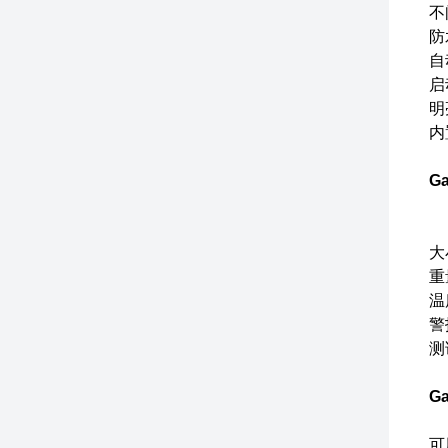
不
防
自
启
明
内
Ga
大小
重
温度
警
测
Ga
可