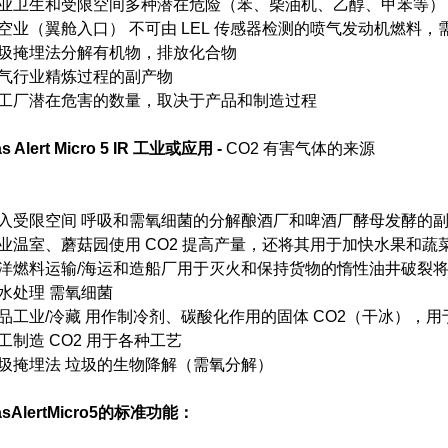
业卫生和受限空间多种潜在危险（苯、柴油机、乙醇、甲苯等）
空业（翼舱入口） 不可由 LEL 传感器检测的喷气发动机燃料，需要
圾掩埋法分解有机物，排放化合物
气行业精炼过程的副产物
工厂潜在危害的数量，取决于产品和制造过程
s Alert Micro 5 IR
工业或应用 -
CO2 有害气体的来源
入受限空间 呼吸和需氧细菌的分解酿酒厂和啤酒厂酵母发酵的
业温室、蘑菇园使用 CO2 提高产量，还将其用于加快水果和
洋燃料运输/海运和造船厂用于灭火和保持货物的惰性油井破裂
水处理 需氧细菌
品工业/冷藏 用作制冷剂、碳酸化作用的固体 CO2（干冰），用
工制造 CO2 用于各种工艺
圾掩埋法 垃圾的生物降解（需氧分解）
sAlertMicro5
的标准功能：