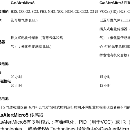
GasAlertMicro5
GasAlertMicro5 PI
检测的
H2S, CO, O2, SO2, PH3, NH3, NO2, HCN, Cl2,ClO2, O3 以
VOCs (PID), H2S, C
体
及可燃气体 (LEL)
以及可燃气体 (LEL)
插入式电化传感器
插入式电化传感器（有毒气体和氧
气）；催化型传感器 (L
感器
气）；催化型传感器 (LEL)
eV 灯的光电离探测器
挥发性有机化合物 (V
般电池
命
20 小时
15 小时
 碱性电
20 小时
15 小时
电电池
基于5-气体检测仪在+68°F/+20°C扩散模式时的运行时间,不同配置的检测仪或者在
sAlertMicro5
传感器
asAlertMicro5有 3 种模式：有毒/电化、PID（用于VOC）
echnologies ，或参考BW Technoliges 报价单中的GasAlertMi