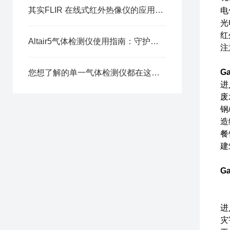
其实FLIR 在线式红外热像仪的应用领域还是很广泛的哦
电
光
红
Altair5气体检测仪使用指南：守护安全，精准检测
注
Ga
您想了解的单一气体检测仪都在这里了
进
废水
钢
造
餐
建
Ga
进
灾