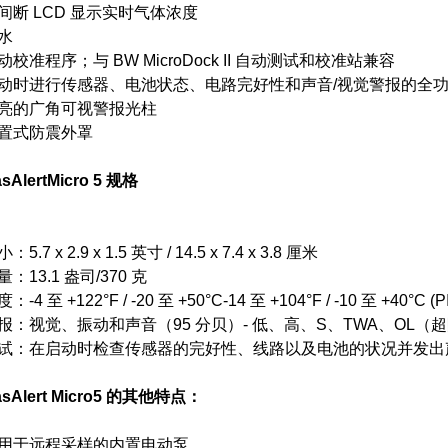
间断 LCD 显示实时气体浓度
水
动校准程序；与 BW MicroDock II 自动测试和校准站兼容
动时进行传感器、电池状态、电路完好性和声音/视觉警报的全
亮的广角可视警报光柱
置式防震外罩
sAlertMicro 5
规格
：5.7 x 2.9 x 1.5 英寸 / 14.5 x 7.4 x 3.8 厘米
量：13.1 盎司/370 克
：-4 至 +122°F / -20 至 +50°C-14 至 +104°F / -10 至 +40°C (P
报：视觉、振动和声音（95 分贝）- 低、高、S、TWA、OL（
试：在启动时检查传感器的完好性、线路以及电池的状况并发出
sAlert Micro5
的其他特点：
用于远程采样的内置电动泵