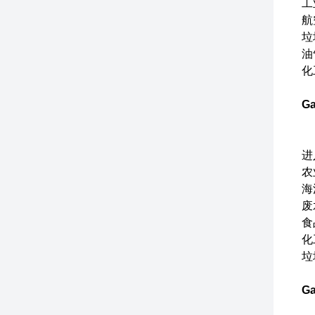
工
航
垃
油
化
Ga
进
农
海
废
食
化
垃
Ga