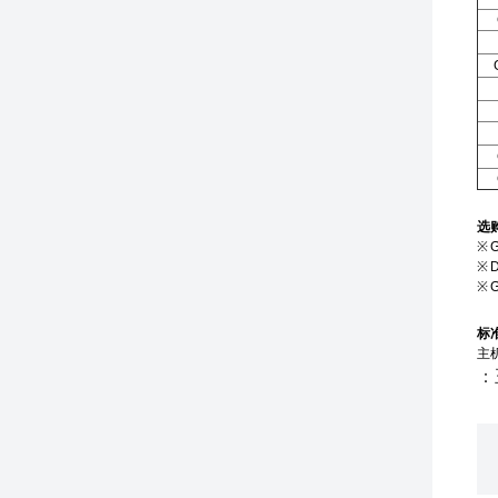
选
※
※
※
标
主
：