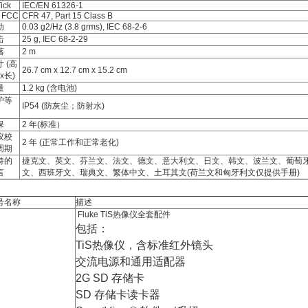
ick
IEC/EN 61326-1
 FCC
CFR 47, Part 15 Class B
动
0.03 g2/Hz (3.8 grms), IEC 68-2-6
击
25 g, IEC 68-2-29
落
2 m
 (高
26.7 cm x 12.7 cm x 15.2 cm
x长)
量
1.2 kg (含电池)
护等
IP54 (防灰尘；防射水)
保
2 年(标准）
议校
2 年 (正常工作和正常老化)
周期
持的
捷克文、英文、芬兰文、法文、德文、意大利文、日文、韩文、波兰文、葡萄
言
文、西班牙文、瑞典文、繁体中文、土耳其文(荷兰文和匈牙利文仅提供手册)
号名称
描述
Fluke TiS热像仪全套配件
包括：
TiS热像仪，含标准红外镜头
交流电源和通用适配器
2G SD 存储卡
SD 存储卡读卡器