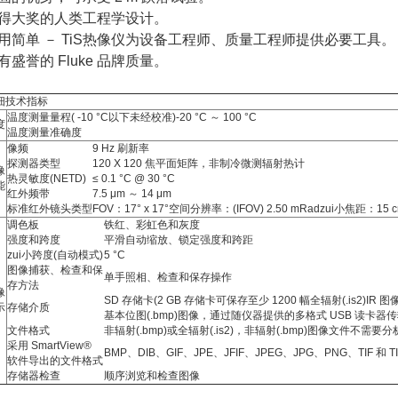
得大奖的人类工程学设计。
用简单 － TiS热像仪为设备工程师、质量工程师提供必要工具。
有盛誉的 Fluke 品牌质量。
细技术指标
温度测量量程( -10 °C以下未经校准)
-20 °C ～ 100 °C
度
温度测量准确度
像频
9 Hz 刷新率
探测器类型
120 X 120 焦平面矩阵，非制冷微测辐射热计
像
热灵敏度(NETD)
≤ 0.1 °C @ 30 °C
能
红外频带
7.5 μm ～ 14 μm
标准红外镜头类型
FOV：17° x 17°空间分辨率：(IFOV) 2.50 mRadzui小焦距：15 
调色板
铁红、彩虹色和灰度
强度和跨度
平滑自动缩放、锁定强度和跨距
zui小跨度(自动模式)
5 °C
图像捕获、检查和保
单手照相、检查和保存操作
存方法
像
SD 存储卡(2 GB 存储卡可保存至少 1200 幅全辐射(.is2)IR 图
示
存储介质
基本位图(.bmp)图像，通过随仪器提供的多格式 USB 读卡器传
文件格式
非辐射(.bmp)或全辐射(.is2)，非辐射(.bmp)图像文件不需要
采用 SmartView®
BMP、DIB、GIF、JPE、JFIF、JPEG、JPG、PNG、TIF 和 TI
软件导出的文件格式
存储器检查
顺序浏览和检查图像