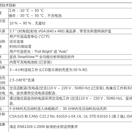
用技术指标
工作：
-10 °C ～ 50 °C
度
储存：
-20 °C ～ 50 °C，不含电池
对湿
10 % ～ 95 %，无凝结
示屏
3.7 " (对角线)彩色 VGA (640 x 480) 液晶屏，带背光和透明保护盖
用户可选温度单位 (°C/°F)
制和
语言选项
整
时间/日期设置
用户可选背光：“Full Bright” 或 “Auto”
件
提供 SmartView™ 全功能分析和报告软件
池
内置可充电电池组 (已安装)
池寿
3～4小时连续工作 (LCD显示屏的亮度为 50 % 时)
池充
2.5 小时可*充满
时间
流电
交流适配器/充电器(交流110 V ～ 220 V，50/60 Hz) (已安装), 热像仪工
充电
电。提供通用交流电源适配器。
流供
通过随仪器提供的电源采用交流电工作 (交流110 V ～ 220 V，50/60 Hz)
器。
电：
5 分钟内无活动时进入休眠模式； 30 分钟内无活动时自动关闭
全标
CSA (US 和 CAN): C22.2 No. 61010-1-04, UL: UL STD 61010-1 (第 2 版), ISA
磁兼
满足 EN61326-1:2006 标准的全部适用要求