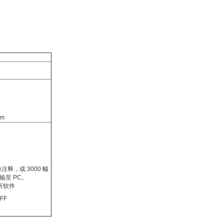
cm
像注释，或 3000 幅
输至 PC。
分析软件
FF