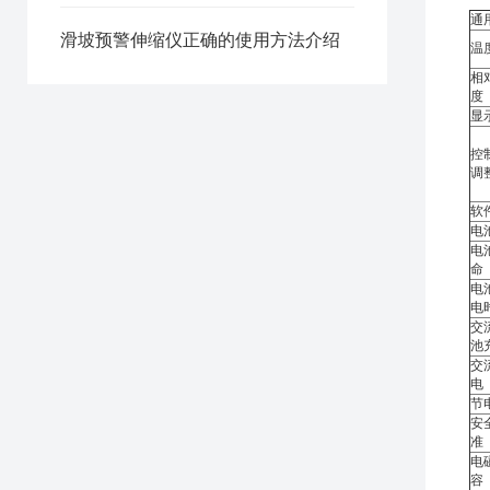
通
滑坡预警伸缩仪正确的使用方法介绍
温
相
度
显
控
调
软
电
电
命
电
电
交
池
交
电
节
安
准
电
容