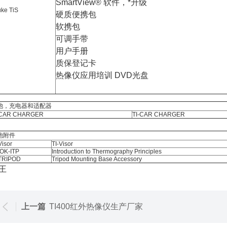
SmartView® 软件，*升级
ke TiS
硬质便携包
软携包
可调手带
用户手册
质保登记卡
热像仪应用培训 DVD光盘
池，充电器和适配器
-CAR CHARGER
TI-CAR CHARGER
他附件
Visor
TI-Visor
OK-ITP
Introduction to Thermography Principles
-TRIPOD
Tripod Mounting Base Accessory
王
上一篇
TI400红外热像仪生产厂家