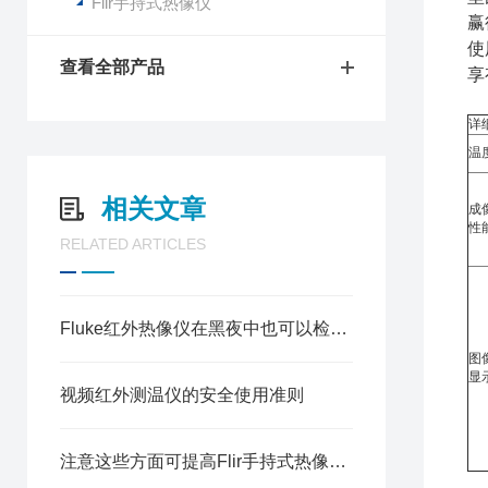
Flir手持式热像仪
赢
使
查看全部产品
享
详
温
相关文章
成
性
RELATED ARTICLES
Fluke红外热像仪在黑夜中也可以检测到目标物体
图
显
视频红外测温仪的安全使用准则
注意这些方面可提高Flir手持式热像仪的测量精度