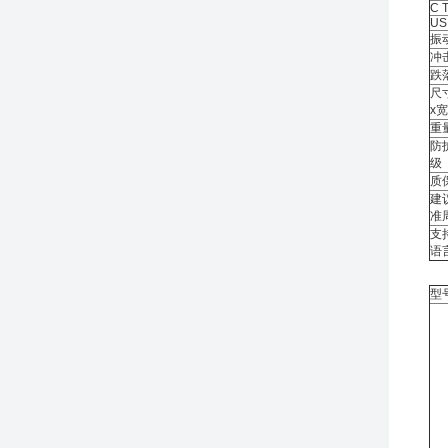
C T
US
振
冲
跌
尺寸
x宽
重
防
级
质
建
准
支
语
型