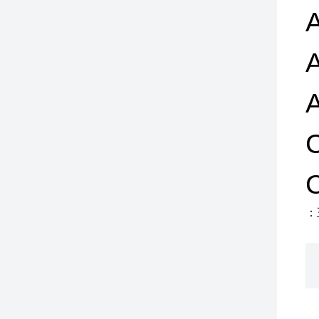
A
A
A
：