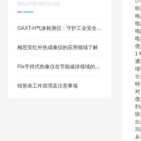
D
RELATED ARTICLES
特
电
电
GAXT-H气体检测仪：守护工业安全的忠诚卫士
电
电容
使
梅思安红外热成像仪的应用领域了解
1
通
Flir手持式热像仪在节能减排领域的用途
缩
在
特
钳形表工作原理及注意事项
对
使
扫
快
如
期
从