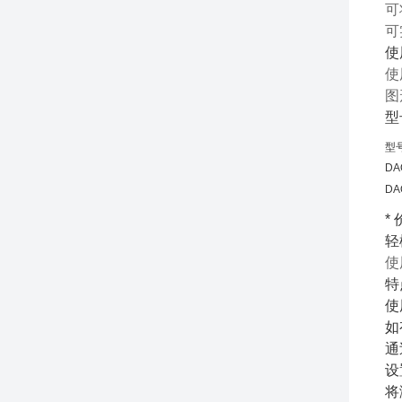
可
可
使
使
图
型
型
DA
DA
*
轻
使
特
使
如
通
设
将