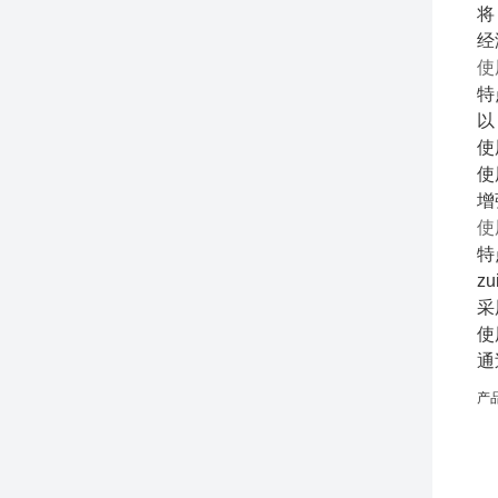
将
经
使
特
以
使
使
增
使
特
z
采
使
通
产