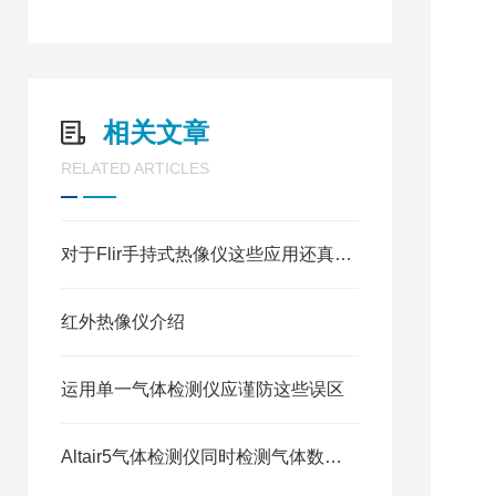
相关文章
RELATED ARTICLES
对于Flir手持式热像仪这些应用还真的不意外
红外热像仪介绍
运用单一气体检测仪应谨防这些误区
Altair5气体检测仪同时检测气体数量达到多种