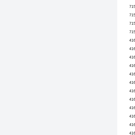
71
71
71
71
41
41
41
41
41
41
41
41
41
41
41
41