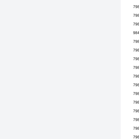
79
79
79
98
79
79
79
79
79
79
79
79
79
79
79
79