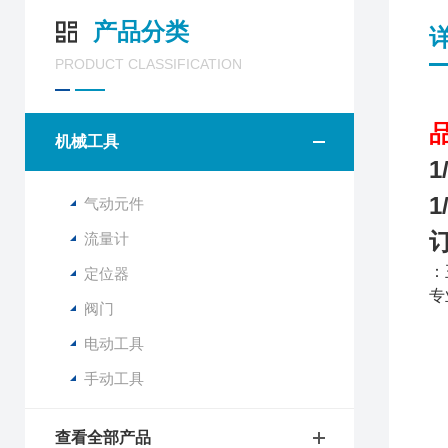
产品分类
PRODUCT CLASSIFICATION
机械工具
1
气动元件
订
流量计
：
定位器
专
阀门
电动工具
手动工具
查看全部产品