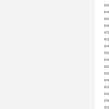
67
67
67
67
67
67
67
67
67
67
67
67
67
67
67
67