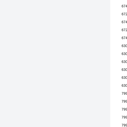
67
67
67
67
67
63
63
63
63
63
63
79
79
79
79
79