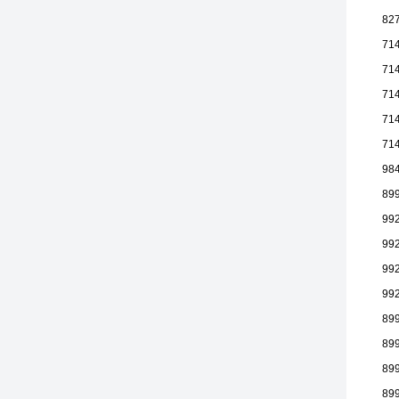
82
71
71
71
71
71
98
89
99
99
99
99
89
89
89
89