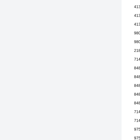
41
41
41
98
98
21
71
84
84
84
84
84
71
71
97
97