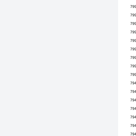
79
79
79
79
79
79
79
79
79
79
79
79
79
79
79
79