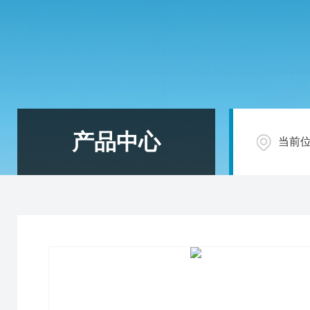
产品中心
当前