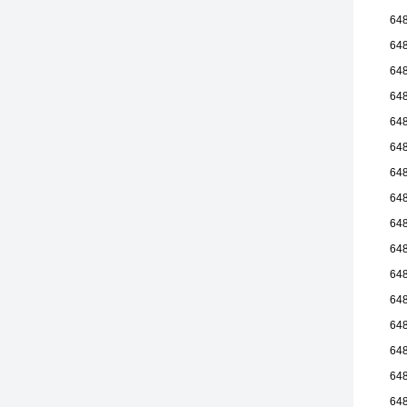
64
64
64
64
64
64
64
64
64
64
64
64
64
64
64
64