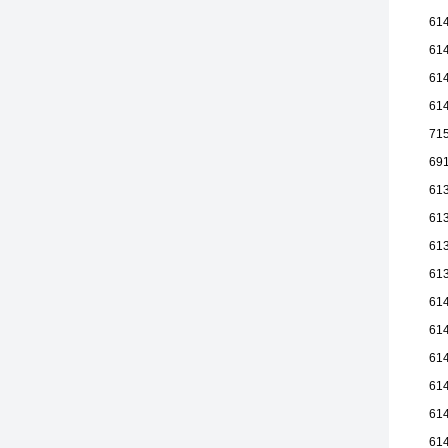
61
61
61
61
71
69
61
61
61
61
61
61
61
61
61
61