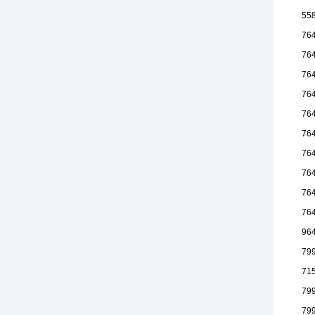
55
76
76
76
76
76
76
76
76
76
76
96
79
71
79
79