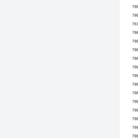
79
79
76
79
79
79
79
79
79
79
79
79
79
79
79
79