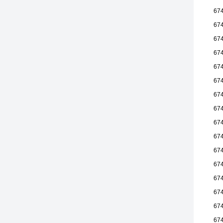
67
67
67
67
67
67
67
67
67
67
67
67
67
67
67
67