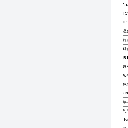
N
F
I
温
精
对
IR
兼容
颜
标
Ul
热
利
中心