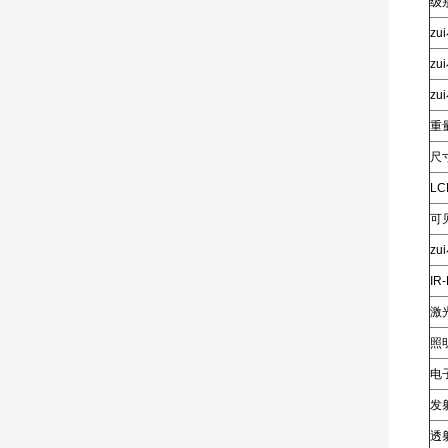
级
z
z
zu
重
尺
L
可
z
IR
激
照
电
发
透