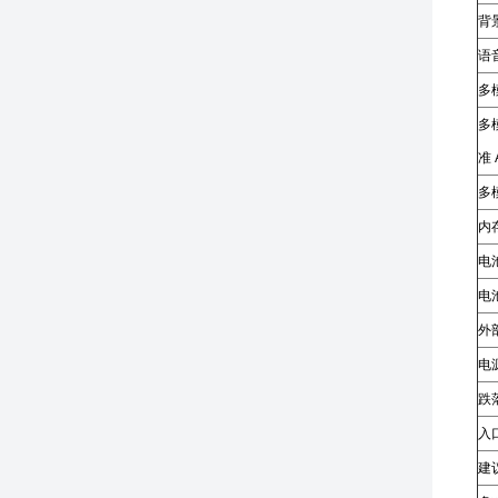
背
语
多
多
准 
多
内
电
电
外
电
跌
入口
建