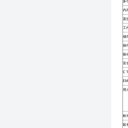
多
内
直
工
储
操
振
安
C T
EM
用
标
延