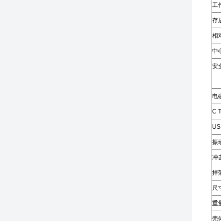
工
存
相
中
安
电
C T
US
振
冲
掉
尺寸
重
壳