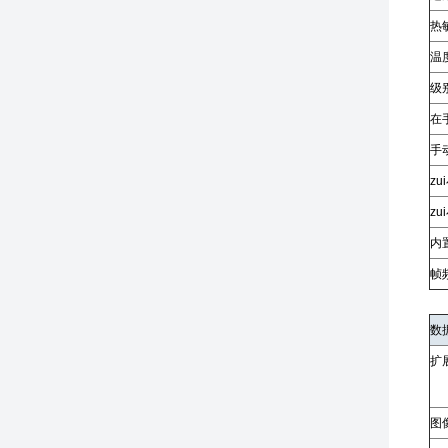
热敏
温
级
在
手
z
z
内
帧
数
扩
图