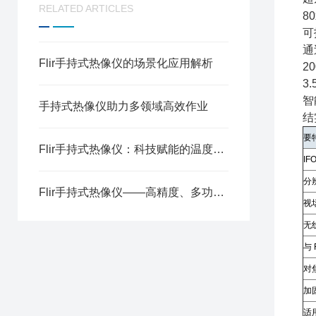
RELATED ARTICLES
8
可
通
Flir手持式热像仪的场景化应用解析
2
3
智
手持式热像仪助力多领域高效作业
结
要
Flir手持式热像仪：科技赋能的温度触手
I
分
Flir手持式热像仪——高精度、多功能的热成像工具
视
无
与 
对
加
适