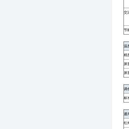
交
节
温
精
屏
屏
调
标
通
红