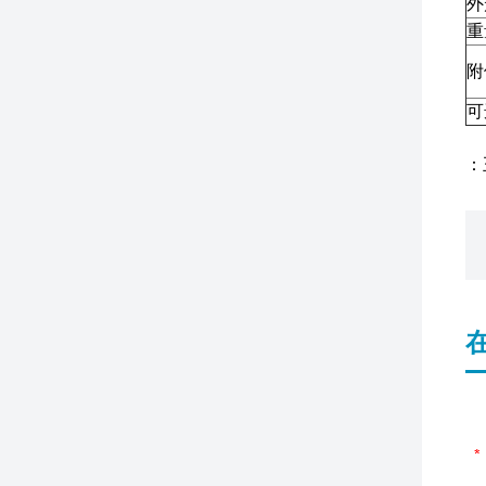
外
重
附
可
：