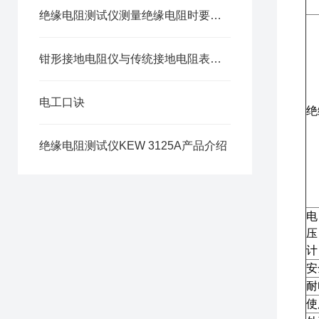
绝缘电阻测试仪测量绝缘电阻时要注意这几点！
钳形接地电阻仪与传统接地电阻表的区别
电工口诀
绝
绝缘电阻测试仪KEW 3125A产品介绍
电
压
计
安
耐
使