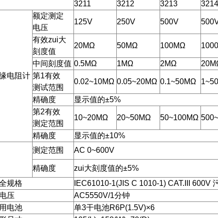
3211
3212
3213
321
额定测定
125V
250V
500V
500
电压
有效zui大
20MΩ
50MΩ
100MΩ
100
刻度值
中间刻度值
0.5MΩ
1MΩ
2MΩ
20M
缘电阻计
第1有效
0.02~10MΩ
0.05~20MΩ
0.1~50MΩ
1~5
测试范围
精确度
显示值的±5%
第2有效
10~20MΩ
20~50MΩ
50~100MΩ
500
测定范围
精确度
显示值的±10%
测定范围
AC 0~600V
精确度
zui大刻度值的±5%
全规格
IEC61010-1(JIS C 1010-1) CAT.III 600
电压
AC5550V/1分钟
用电池
单3干电池R6P(1.5V)×6