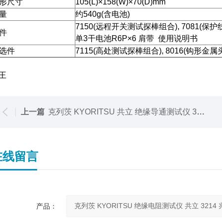
形尺寸
105(L)×158(W)×70(D)mm
量
约540g(含电池)
7150(远程开关测试探棒组合), 7081(保护线:
件
单3干电池R6P×6 肩带 使用说明书
选件
7115(高处测试探棒组合), 8016(钩形金属
王
上一篇
克列茨 KYORITSU 共立 绝缘导通测试仪 3144A 绝缘电阻计
在线留言
产品：