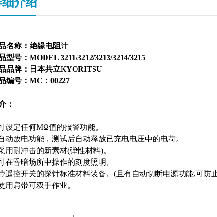
详细介绍
品名称：
绝缘电阻计
品型号：
MODEL 3211/3212/3213/3214/3215
品品牌：日本共立KYORITSU
品编号：MC：00227
介：
可设定任何MΩ值的报警功能。
自动放电功能，测试后自动释放已充电电压中的电荷。
采用耐冲击的新素材(弹性材料)。
可在昏暗场所中操作的刻度照明。
带遥控开关的探针标准材料装备。(且有自动切断电源功能,可防止
使用肩带可双手作业。