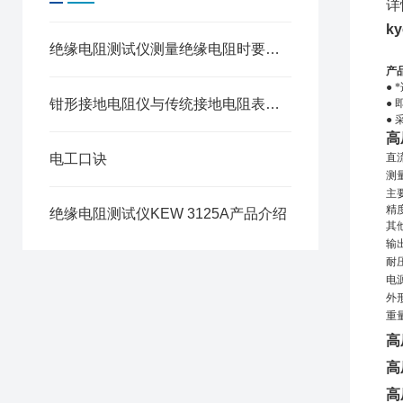
详
ky
绝缘电阻测试仪测量绝缘电阻时要注意这几点！
产
●
*
钳形接地电阻仪与传统接地电阻表的区别
●
●
高
电工口诀
直
测
主
精
绝缘电阻测试仪KEW 3125A产品介绍
其
输
耐
电
外
重
高
高
高