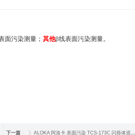
表面污染测量；
其他
β线表面污染测量。
下一篇
ALOKA 阿洛卡 表面污染 TCS-173C 闪烁体巡测仪 γ射线（碘-125）