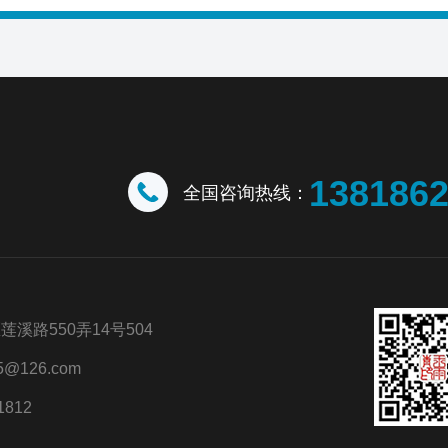
138186
全国咨询热线：
溪路550弄14号504
@126.com
1812