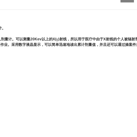
计。
人剂量计。可以测量
20Kev
以上的
X(
γ
)
射线，所以用于医疗中由于
X
射线的个人被辐射
下作业。采用数字液晶显示，可以简单迅速地读出累计剂量值，并且还可以通过操案件
。