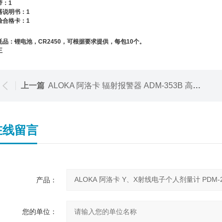
带：
1
器说明书：
1
验合格卡：
1
耗品：锂电池，
CR2450
，可根据要求提供，每包
10
个。
王
上一篇
ALOKA 阿洛卡 辐射报警器 ADM-353B 高剂量γ、中子个人剂量计
在线留言
产品：
您的单位：