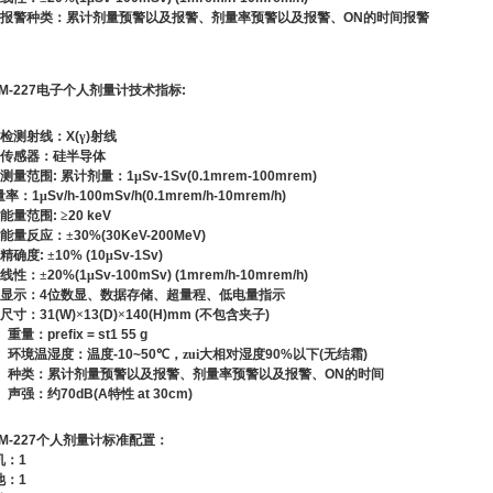
报警种类：累计剂量预警以及报警、剂量率预警以及报警、
ON
的时间报警
M-227
电子个人剂量计技术指标
:
检测射线：
X(
γ
)
射线
传感器：硅半导体
测量范围
:
累计剂量：
1
μ
Sv-1Sv(0.1mrem-100mrem)
量率：
1
μ
Sv/h-100mSv/h(0.1mrem/h-10mrem/h)
能量范围
:
≥
20 keV
能量反应：±
30%(30KeV-200MeV)
精确度
:
±
10% (10
μ
Sv-1Sv)
线性：±
20%(1
μ
Sv-100mSv) (1mrem/h-10mrem/h)
显示：
4
位数显、数据存储、超量程、低电量指示
尺寸：
31(W)
×
13(D)
×
140(H)mm (
不包含夹子
)
、重量：
prefix = st1 55 g
、环境温湿度：温度
-10~50
℃
，zui大相对湿度
90%
以下
(
无结霜
)
、种类：累计剂量预警以及报警、剂量率预警以及报警、
ON
的时间
、声强：约
70dB(A
特性
at 30cm)
M-227
个人剂量计标准配置：
机：
1
池：
1