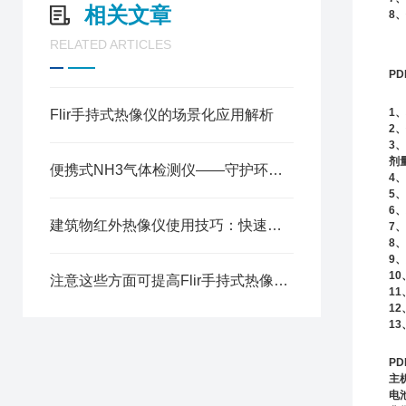
相关文章
8
、
RELATED ARTICLES
PD
1
、
Flir手持式热像仪的场景化应用解析
2
、
3
、
剂
便携式NH3气体检测仪——守护环境安全的利器
4
、
5
、
6
、
建筑物红外热像仪使用技巧：快速排查漏热问题
7
、
8
、
9
、
10
注意这些方面可提高Flir手持式热像仪的测量精度
11
12
13
PD
主
电