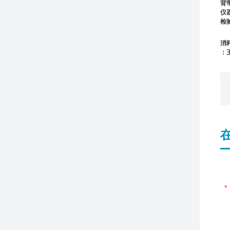
背
仪
检
消
：