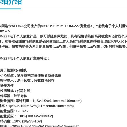
详细介绍
本阿洛卡
ALOKA
公司生产的
MYDOSE mimi PDM-227
宽量程
X
、
Y
射线电子个人剂量
fix = o
M-227
电子个人剂量计是一款可以随身佩戴的、具有报警功能的高灵敏度
X(
γ
)
射线个
量。能够准确测量辐射剂量以确保使辐照工作人员的辐射剂量保持在合理低水平状况
量率值。报警功能分为累计剂量预警以及报警，剂量率预警以及报警，
ON
的时间报警
M-227
电子个人剂量计主要特点：
用于检测
X(
γ
)
射线
小巧精致，笔形结构方便使用者随身佩戴
数字显示，易于读数，读数自动保存
操作方便
检测射线：γ
(X)
射线
传感器：硅半导体
测量范围
:
累计剂量：
1
μ
Sv-1Sv(0.1mrem-100mrem)
量率：
1
μ
Sv/h-100mSv/h(0.1mrem/h-10mrem/h)
能量范围
:
≥
20 keV
能量反应：±
30%(30KeV-200MeV)
精确度
:
±
10% (10
μ
Sv-1Sv)
线性：±
20%(1
μ
Sv-100mSv) (1mrem/h-10mrem/h)