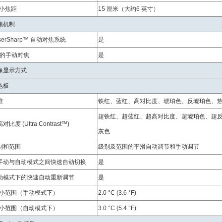
i小焦距
15 厘米（大约6 英寸）
焦机制
serSharp™ 自动对焦系统
是
进的手动对焦
是
像显示方式
色板
准
铁红、蓝红、高对比度、琥珀色、反琥珀色、
超铁红、超蓝红、超高对比度、超琥珀色、超
对比度 (Ultra Contrast™)
灰色
别和范围
级别及范围的平滑自动调节和手动调节
手动与自动模式之间快速自动切换
是
动模式下的快速自动重新调节
是
ui小范围（手动模式下）
2.0 °C (3.6 °F)
ui小范围（自动模式下）
3.0 °C (5.4 °F)