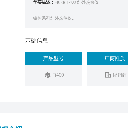
简要描述：
Fluke Ti400 红外热像仪
锐智系列红外热像仪
一款真正面向未来的产品。此次发布的锐智系列红外热像仪
基础信息
克公司*将现代生活中的各种新技术*地融入红外
户*的工作体验。
产品型号
厂商性质
* LaserSharp™ 激光自动对焦技术：业内*利
Ti400
经销商