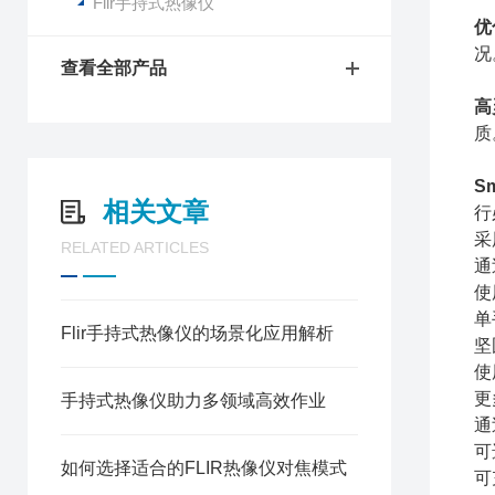
Flir手持式热像仪
优
况
查看全部产品
高
质
S
相关文章
行
采
RELATED ARTICLES
通
使
单
Flir手持式热像仪的场景化应用解析
坚
使
更
手持式热像仪助力多领域高效作业
通
可
如何选择适合的FLIR热像仪对焦模式
可