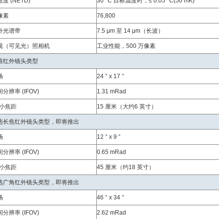
度 (NETD)
30 °C 目标温度时，≤ 0.05 °C(50 mK)
像素
76,800
外光谱带
7.5 μm 至 14 μm（长波）
视（可见光）照相机
工业性能，500 万像素
准红外镜头类型
场
24 ° x 17 °
分辨率 (IFOV)
1.31 mRad
i小焦距
15 厘米（大约6 英寸）
选长焦红外镜头类型，即将推出
场
12 ° x 9 °
分辨率 (IFOV)
0.65 mRad
i小焦距
45 厘米（约18 英寸）
选广角红外镜头类型，即将推出
场
46 ° x 34 °
分辨率 (IFOV)
2.62 mRad