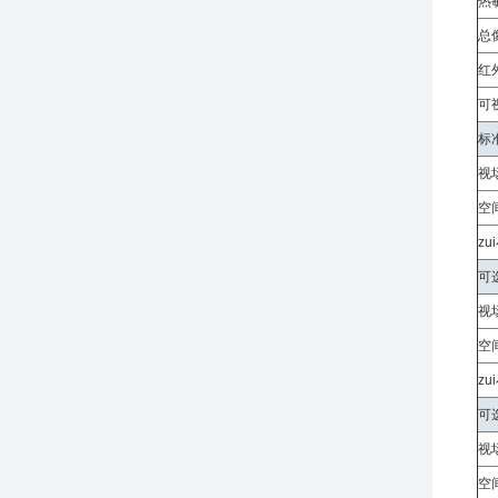
热敏
总
红
可
标
视
空间
zu
可
视
空间
zu
可
视
空间