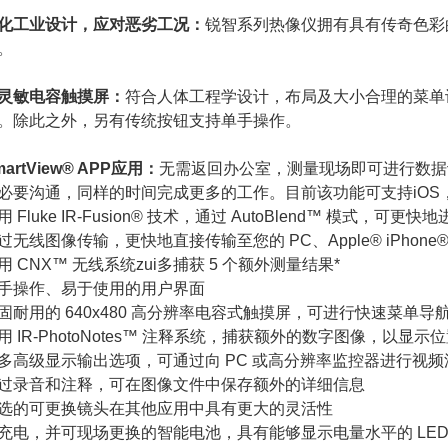
化工业设计，应对恶劣工况：
锐智系列热像仪拥有具有传奇色彩
。
灵敏电容触摸屏：
符合人体工程学设计，布局及大小合理的菜单
。除此之外，另有传统按钮支持单手操作。
martView® APP应用：
无需返回办公室，测量现场即可进行数据记
必要沟通，同样的时间完成更多的工作。目前该功能可支持iOS，iP
用 Fluke IR-Fusion® 技术，通过 AutoBlend™ 模式，可
过无线图像传输，更快地直接传输至您的 PC、Apple® iPhone® 或
用 CNX™ 无线系统zui多捕获 5 个额外测量结果*
手操作、易于使用的用户界面
固耐用的 640x480 高分辨率电容式触摸屏，可进行快速菜单导
用 IR-PhotoNotes™ 注释系统，捕获额外的数字图像，以显
多高级显示输出选项，可通过向 PC 或高分辨率监控器进行视频流
过录音和注释，可在图像文件中保存额外的详细信息
选的可更换镜头在其他应用中具有更大的灵活性
充电，并可现场更换的智能电池，具有能够显示电量水平的 LE