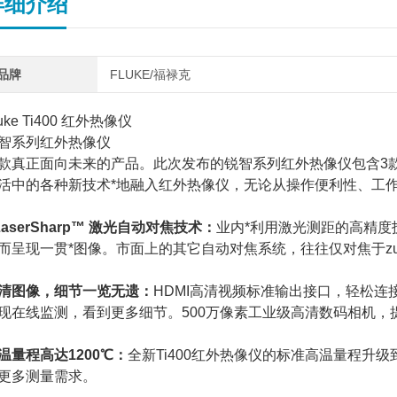
详细介绍
品牌
FLUKE/福禄克
luke Ti400 红外热像仪
智系列红外热像仪
款真正面向未来的产品。此次发布的锐智系列红外热像仪包含3款型号：T
活中的各种新技术*地融入红外热像仪，无论从操作便利性、工
 LaserSharp™ 激光自动对焦技术：
业内*利用激光测距的高精
而呈现一贯*图像。市面上的其它自动对焦系统，往往仅对焦于z
清图像，细节一览无遗：
HDMI高清视频标准输出接口，轻松连
现在线监测，看到更多细节。500万像素工业级高清数码相机，
温量程高达1200℃：
全新Ti400红外热像仪的标准高温量程升级
更多测量需求。