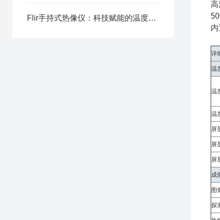
高
5
Flir手持式热像仪：科技赋能的温度触手
内
详
温
温
温
屏
屏
屏
成
图
探