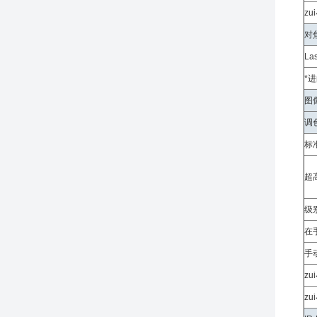
zu
对
La
*
图
调
标
超高
级
在
手
z
z