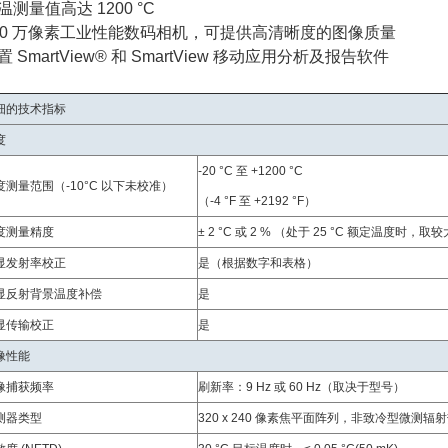
温测量值高达 1200 °C
00 万像素工业性能数码相机，可提供高清晰度的图像质量
置 SmartView® 和 SmartView 移动应用分析及报告软件
细的技术指标
度
-20 °C 至 +1200 °C
度测量范围（-10°C 以下未校准）
（-4 °F 至 +2192 °F）
度测量精度
± 2 °C 或 2 % （处于 25 °C 额定温度时，取
显发射率校正
是（根据数字和表格）
显反射背景温度补偿
是
显传输校正
是
像性能
像捕获频率
刷新率：9 Hz 或 60 Hz（取决于型号）
测器类型
320 x 240 像素焦平面阵列，非致冷型微测辐