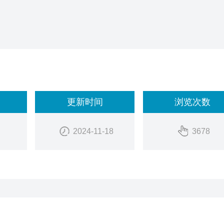
包含3款型号：Ti400/Ti300/Ti200。秉承不断创新理念的福
热像仪，无论从操作便利性、工作高效性或是产品智能性方面都带给
更新时间
浏览次数
用激光测距的高精度技术
2024-11-18
3678