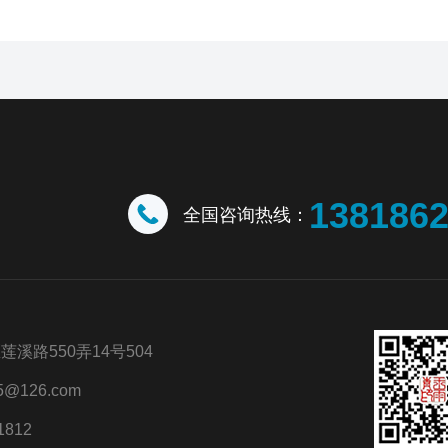
138186
全国咨询热线：
溪路550弄14号504
@126.com
1812