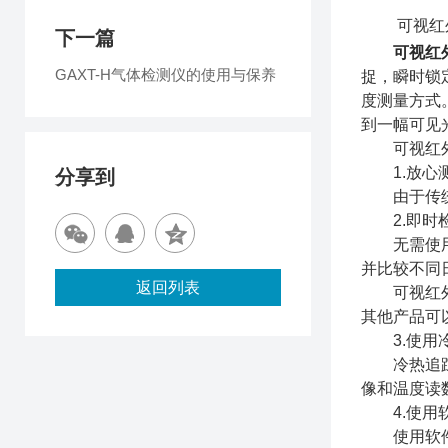
可视红外
下一篇
可视红
GAXT-H气体检测仪的使用与保养
捉，瞬时锁
度测量方式
到一幅可见
可视红外
1.放心
分享到
由于传统的
2.即时
无需使用
并比较不同
返回列表
可视红外测
其他产品可
3.使用冷
冷热追踪器
像和温度读
4.使用软
使用软件制