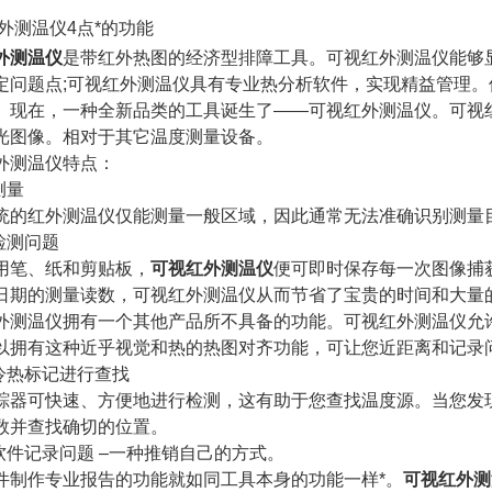
测温仪4点*的功能
外测温仪
是带红外热图的经济型排障工具。可视红外测温仪能够
定问题点;可视红外测温仪具有专业热分析软件，实现精益管理。
。现在，一种全新品类的工具诞生了­­­­­——可视红外测温仪。
光图像。相对于其它温度测量设备。
测温仪特点：
测量
红外测温仪仅能测量一般区域，因此通常无法准确识别测量目
检测问题
笔、纸和剪贴板，
可视红外测温仪
便可即时保存每一次图像捕
日期的测量读数，可视红外测温仪从而节省了宝贵的时间和大量
温仪拥有一个其他产品所不具备的功能。可视红外测温仪允许用
以拥有这种近乎视觉和热的热图对齐功能，可让您近距离和记录
热标记进行查找
可快速、方便地进行检测，这有助于您查找温度源。当您发现
数并查找确切的位置。
件记录问题 –一种推销自己的方式。
作专业报告的功能就如同工具本身的功能一样*。
可视红外测